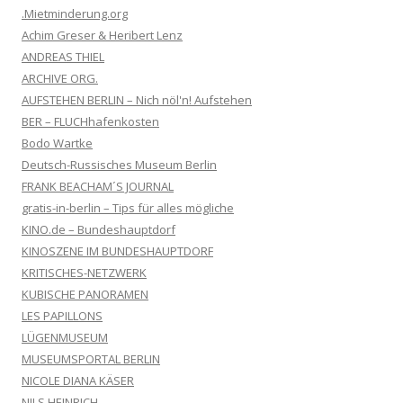
.Mietminderung.org
Achim Greser & Heribert Lenz
ANDREAS THIEL
ARCHIVE ORG.
AUFSTEHEN BERLIN – Nich nöl'n! Aufstehen
BER – FLUCHhafenkosten
Bodo Wartke
Deutsch-Russisches Museum Berlin
FRANK BEACHAM´S JOURNAL
gratis-in-berlin – Tips für alles mögliche
KINO.de – Bundeshauptdorf
KINOSZENE IM BUNDESHAUPTDORF
KRITISCHES-NETZWERK
KUBISCHE PANORAMEN
LES PAPILLONS
LÜGENMUSEUM
MUSEUMSPORTAL BERLIN
NICOLE DIANA KÄSER
NILS HEINRICH