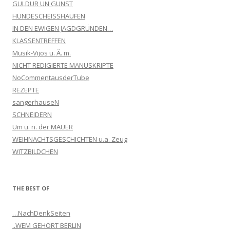
GULDUR UN GUNST
HUNDESCHEISSHAUFEN
IN DEN EWIGEN JAGDGRÜNDEN…
KLASSENTREFFEN
Musik-Vijos u. Ä. m.
NICHT REDIGIERTE MANUSKRIPTE
NoCommentausderTube
REZEPTE
sangerhauseN
SCHNEIDERN
Um u. n. der MAUER
WEIHNACHTSGESCHICHTEN u.a. Zeug
WITZBILDCHEN
THE BEST OF
…NachDenkSeiten
..WEM GEHÖRT BERLIN