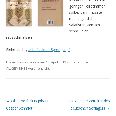
geringer Teil stimmen
sollte, dann müsste
man eigentlich die
Salafisten ziemlich
schnell hier
rausschmeißen…
Siehe auch:
„Unbefleckten Sprengung“
Dieser Beitrag wurde am
13. April 2012
von
ede
unter
ALLGEMEINES
veröffentlicht.
Beitrags-
←
Who the fuck is Johann
Das goldene Zeitalter des
Navigation
Caspar Schmidt?
deutschen Schlagers
→