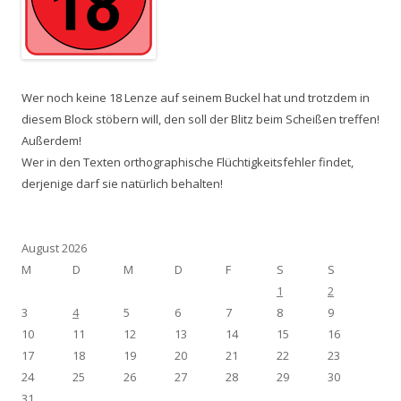
Wer noch keine 18 Lenze auf seinem Buckel hat und trotzdem in
diesem Block stöbern will, den soll der Blitz beim Scheißen treffen!
Außerdem!
Wer in den Texten orthographische Flüchtigkeitsfehler findet,
derjenige darf sie natürlich behalten!
August 2026
M
D
M
D
F
S
S
1
2
3
4
5
6
7
8
9
10
11
12
13
14
15
16
17
18
19
20
21
22
23
24
25
26
27
28
29
30
31