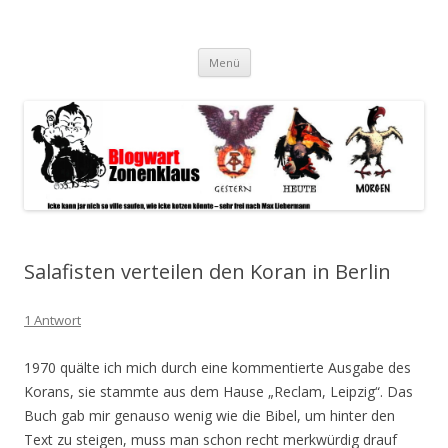
Blogwart Zonenkl@us
Alle hier veröffentlichten Texte und sonstigen medialen Inhalte
Zum
spiegeln im wesentlichen den Gesundheitszustand dieser unserer
Menü
Inhalt
springen
Gesellschaft wieder.
Salafisten verteilen den Koran in Berlin
1 Antwort
1970 quälte ich mich durch eine kommentierte Ausgabe des
Korans, sie stammte aus dem Hause „Reclam, Leipzig“. Das
Buch gab mir genauso wenig wie die Bibel, um hinter den
Text zu steigen, muss man schon recht merkwürdig drauf